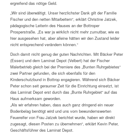
ergreifend das nötige Geld.
„Wir sind überwältigt. Unser herzlichster Dank gilt der Familie
Fischer und den netten Mitarbeitern“, erklärt Christine Jatzek,
pädagogische Leiterin des Hauses an der Bottroper
Prosperstraße. „Es war ja wirklich nicht mehr zumutbar, wie es
hier ausgesehen hat, aber alleine hätten wir den Zustand leider
nicht entsprechend verändern können.“
Doch damit nicht genug der guten Nachrichten. Mit Bäcker Peter
(Essen) und dem Laminat Depot (Velbert) hat der Fischer
Malerbetrieb gleich bei der Premiere des „Bunten Ruhrgebietes“
zwei Partner gefunden, die sich ebenfalls für den
Kinderschutzbund in Bottrop engagieren. Während sich Bäcker
Peter schon seit geraumer Zeit für die Einrichtung einsetzt, ist
das Laminat Depot erst durch das „Bunte Ruhrgebiet“ auf das
Haus aufmerksam geworden.
„Als wir erfahren haben, dass auch ganz dringend ein neuer
Bodenbelag benötigt wird und uns vom bewundernswerten
Feuereifer von Frau Jatzek berichtet wurde, haben wir direkt
zugesagt, diesen Posten zu übernehmen“, erklärt Kevin Peter,
Geschäftsführer des Laminat Depot.