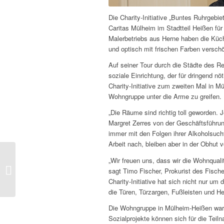
Die Charity-Initiative „Buntes Ruhrgebi
Caritas Mülheim im Stadtteil Heißen für
Malerbetriebs aus Herne haben die Küc
und optisch mit frischen Farben verschö
Auf seiner Tour durch die Städte des Re
soziale Einrichtung, der für dringend nöt
Charity-Initiative zum zweiten Mal in M
Wohngruppe unter die Arme zu greifen.
„Die Räume sind richtig toll geworden. 
Margret Zerres von der Geschäftsführung
immer mit den Folgen ihrer Alkoholsuc
Arbeit nach, bleiben aber in der Obhut v
Fischer Malerbetrieb
„Wir freuen uns, dass wir die Wohnqual
modernisiert und
sagt Timo Fischer, Prokurist des Fische
renoviert Treppenhaus
Charity-Initiative hat sich nicht nur
in Essen
die Türen, Türzargen, Fußleisten und He
Die Wohngruppe in Mülheim-Heißen war d
Sozialprojekte können sich für die Teil