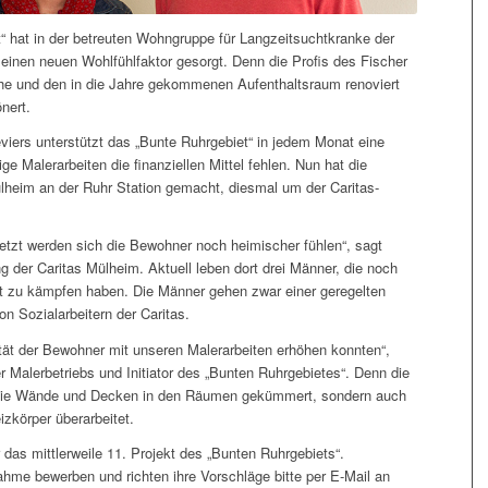
et“ hat in der betreuten Wohngruppe für Langzeitsuchtkranke der
 einen neuen Wohlfühlfaktor gesorgt. Denn die Profis des Fischer
he und den in die Jahre gekommenen Aufenthaltsraum renoviert
nert.
viers unterstützt das „Bunte Ruhrgebiet“ in jedem Monat eine
ige Malerarbeiten die finanziellen Mittel fehlen. Nun hat die
ülheim an der Ruhr Station gemacht, diesmal um der Caritas-
Jetzt werden sich die Bewohner noch heimischer fühlen“, sagt
 der Caritas Mülheim. Aktuell leben dort drei Männer, die noch
ht zu kämpfen haben. Die Männer gehen zwar einer geregelten
on Sozialarbeitern der Caritas.
ität der Bewohner mit unseren Malerarbeiten erhöhen konnten“,
r Malerbetriebs und Initiator des „Bunten Ruhrgebietes“. Denn die
 um die Wände und Decken in den Räumen gekümmert, sondern auch
izkörper überarbeitet.
as mittlerweile 11. Projekt des „Bunten Ruhrgebiets“.
nahme bewerben und richten ihre Vorschläge bitte per E-Mail an